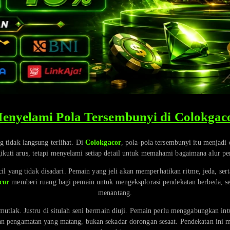
enyelami Pola Tersembunyi di Colokgac
ng tidak langsung terlihat. Di
Colokgacor
, pola-pola tersembunyi itu menjad
ikuti arus, tetapi menyelami setiap detail untuk memahami bagaimana alur pe
ecil yang tidak disadari. Pemain yang jeli akan memperhatikan ritme, jeda, 
cor
memberi ruang bagi pemain untuk mengeksplorasi pendekatan berbeda, se
menantang.
utlak. Justru di situlah seni bermain diuji. Pemain perlu menggabungkan intu
kan pengamatan yang matang, bukan sekadar dorongan sesaat. Pendekatan ini 