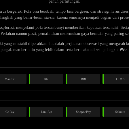
penuh perhitungan.
erus bergerak. Pola bisa berubah, tempo bisa bergeser, dan strategi harus di
ada langkah yang benar-benar sia-sia, karena semuanya menjadi bagian dari pr
ksplorasi, menyelami pola tersembunyi memberikan kepuasan tersendiri. Seti
. Perlahan namun pasti, pemain akan menemukan gaya bermain yang paling sel
eki yang mustahil dipecahkan. Ia adalah perjalanan observasi yang mengasah
pengalaman bermain yang lebih dalam serta bermakna di setiap langkah🎮✨.
Mandiri
BNI
BRI
CIMB
GoPay
LinkAja
ShopeePay
Sakuku