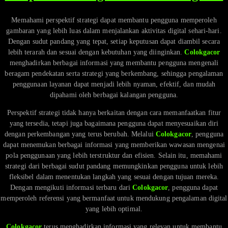
Memahami perspektif strategi dapat membantu pengguna memperoleh
gambaran yang lebih luas dalam menjalankan aktivitas digital sehari-hari.
Dengan sudut pandang yang tepat, setiap keputusan dapat diambil secara
lebih terarah dan sesuai dengan kebutuhan yang diinginkan.
Colokgacor
menghadirkan berbagai informasi yang membantu pengguna mengenali
beragam pendekatan serta strategi yang berkembang, sehingga pengalaman
penggunaan layanan dapat menjadi lebih nyaman, efektif, dan mudah
dipahami oleh berbagai kalangan pengguna.
Perspektif strategi tidak hanya berkaitan dengan cara memanfaatkan fitur
yang tersedia, tetapi juga bagaimana pengguna dapat menyesuaikan diri
dengan perkembangan yang terus berubah. Melalui
Colokgacor
, pengguna
dapat menemukan berbagai informasi yang memberikan wawasan mengenai
pola penggunaan yang lebih terstruktur dan efisien. Selain itu, memahami
strategi dari berbagai sudut pandang memungkinkan pengguna untuk lebih
fleksibel dalam menentukan langkah yang sesuai dengan tujuan mereka.
Dengan mengikuti informasi terbaru dari
Colokgacor
, pengguna dapat
memperoleh referensi yang bermanfaat untuk mendukung pengalaman digital
yang lebih optimal.
Colokgacor
terus menghadirkan informasi yang relevan untuk membantu