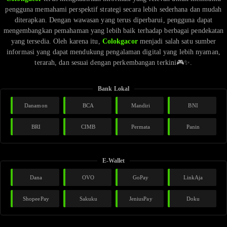
pengguna memahami perspektif strategi secara lebih sederhana dan mudah
diterapkan. Dengan wawasan yang terus diperbarui, pengguna dapat
mengembangkan pemahaman yang lebih baik terhadap berbagai pendekatan
yang tersedia. Oleh karena itu,
Colokgacor
menjadi salah satu sumber
informasi yang dapat mendukung pengalaman digital yang lebih nyaman,
terarah, dan sesuai dengan perkembangan terkini🎮✨.
Bank Lokal
Danamon
BCA
Mandiri
BNI
BRI
CIMB
Permata
Panin
E-Wallet
Dana
OVO
GoPay
LinkAja
ShopeePay
Sakuku
JeniusPay
Doku