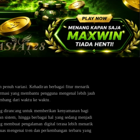
 penuh variasi. Kehadiran berbagai fitur menarik
rmasi yang membantu pengguna mengenal lebih jauh
mbang dari waktu ke waktu.
ang dirancang untuk memberikan kenyamanan bagi
n sistem, hingga berbagai hal yang sedang menjadi
g membuat pengalaman digital terasa lebih menarik
uas mengenai tren dan perkembangan terbaru yang